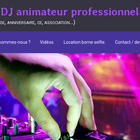
J animateur professionnel
, anniversaire, ce, association...)
 sommes-nous ?
Vidéos.
Location borne selfie.
Contact / dev