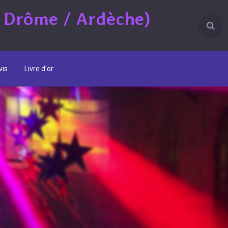
 Drôme / Ardèche)
is.
Livre d'or.