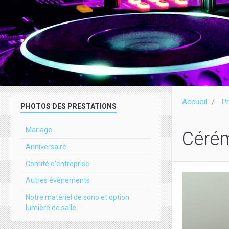
Accueil
Pr
PHOTOS DES PRESTATIONS
Mariage
Céré
Anniversaire
Comité d'entreprise
Autres évènements
Notre matériel de sono et option
lumière de salle