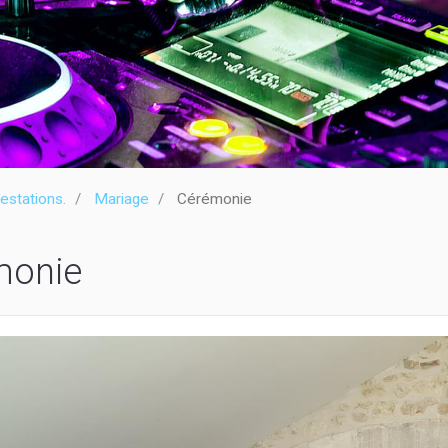
estations.
Mariage
Cérémonie
monie