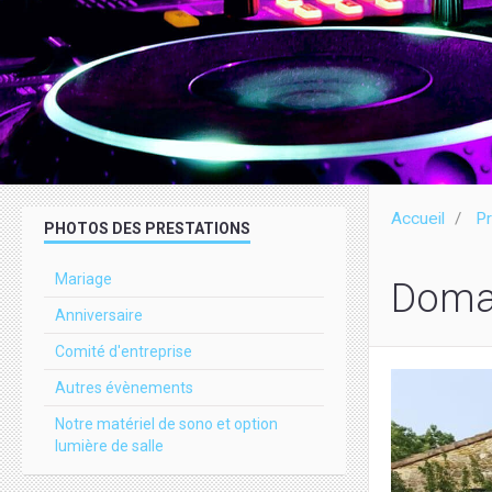
Accueil
Pr
PHOTOS DES PRESTATIONS
Mariage
Domai
Anniversaire
Comité d'entreprise
Autres évènements
Notre matériel de sono et option
lumière de salle