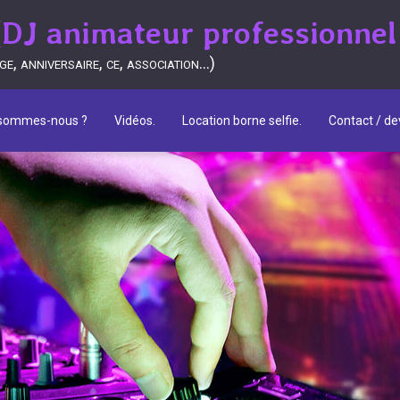
J animateur professionnel
, anniversaire, ce, association...)
 sommes-nous ?
Vidéos.
Location borne selfie.
Contact / dev