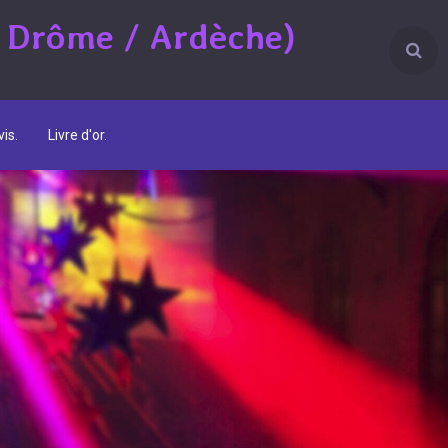
 Drôme / Ardèche)
is.
Livre d'or.