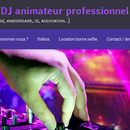
J animateur professionnel
, anniversaire, ce, association...)
 sommes-nous ?
Vidéos.
Location borne selfie.
Contact / dev