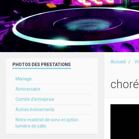
Accueil
Vi
PHOTOS DES PRESTATIONS
Mariage
choré
Anniversaire
Comité d'entreprise
Autres évènements
Notre matériel de sono et option
lumière de salle