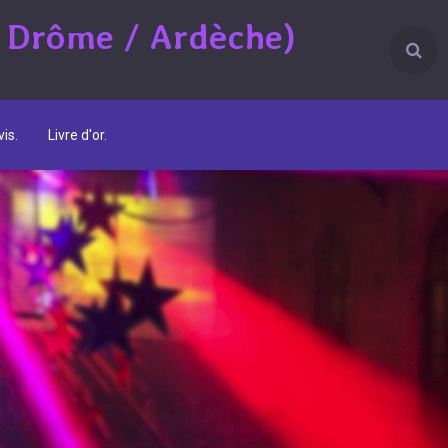
 Drôme / Ardèche)
is.
Livre d'or.